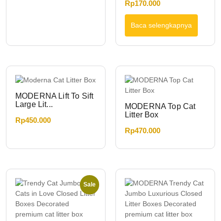
Rp
170.000
Baca selengkapnya
MODERNA Lift To Sift
Large Lit...
MODERNA Top Cat
Litter Box
Rp
450.000
Rp
470.000
Sale