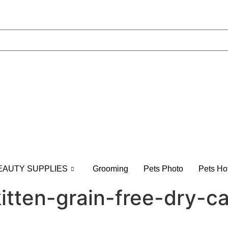
EAUTY SUPPLIES
Grooming
Pets Photo
Pets Ho
kitten-grain-free-dry-c