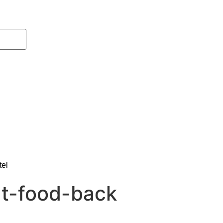
tel
at-food-back