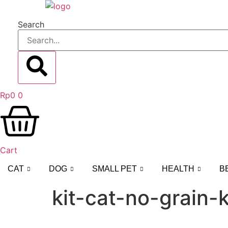
Lewati
ke
Search
konten
Rp
0
0
Cart
CAT
DOG
SMALL PET
HEALTH
B
kit-cat-no-grain-