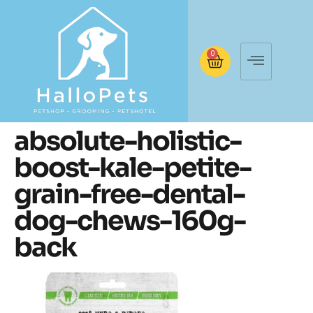
0
absolute-holistic-
boost-kale-petite-
grain-free-dental-
dog-chews-160g-
back