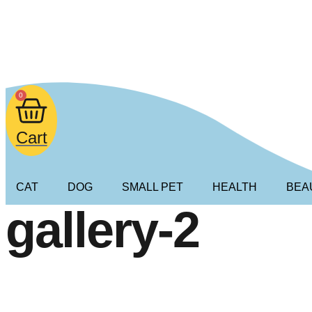
Lewati
ke
Search
konten
0
Cart
CAT
DOG
SMALL PET
HEALTH
BEA
gallery-2