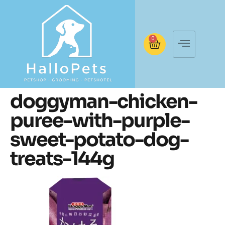
0
doggyman-chicken-
puree-with-purple-
sweet-potato-dog-
treats-144g