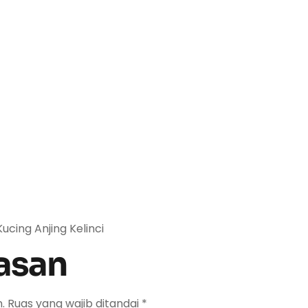
ing Anjing Kelinci
asan
.
Ruas yang wajib ditandai
*