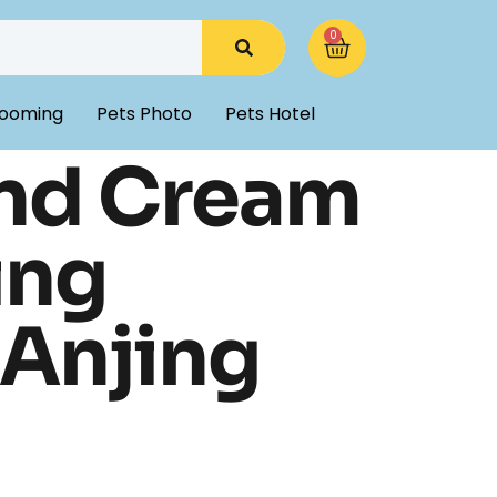
0
ooming
Pets Photo
Pets Hotel
nd Cream
ing
 Anjing