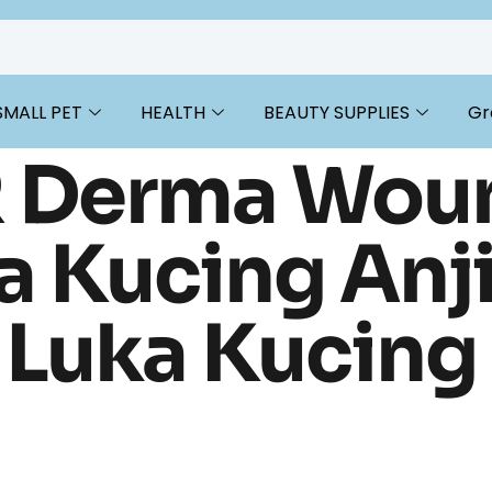
SMALL PET
HEALTH
BEAUTY SUPPLIES
Gr
 Derma Wou
a Kucing Anj
 Luka Kucing