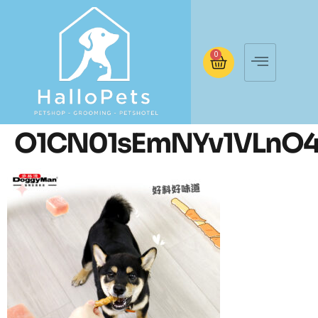
0
O1CN01sEmNYv1VLnO4w