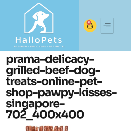
0
prama-delicacy-
grilled-beef-dog-
treats-online-pet-
shop-pawpy-kisses-
singapore-
702_400x400