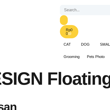
Rp
0
0
CAT
DOG
SMAL
Grooming
Pets Photo
IGN Floatin
san