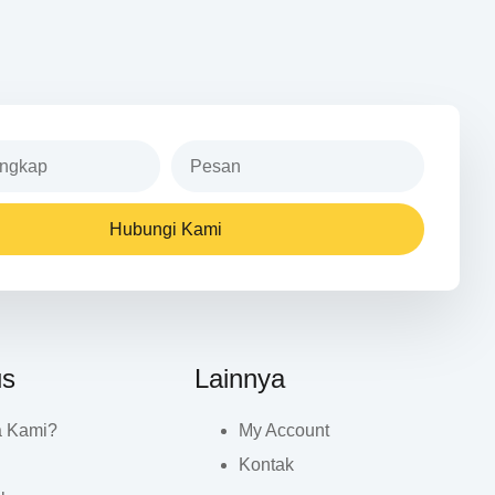
Hubungi Kami
us
Lainnya
a Kami?
My Account
Kontak