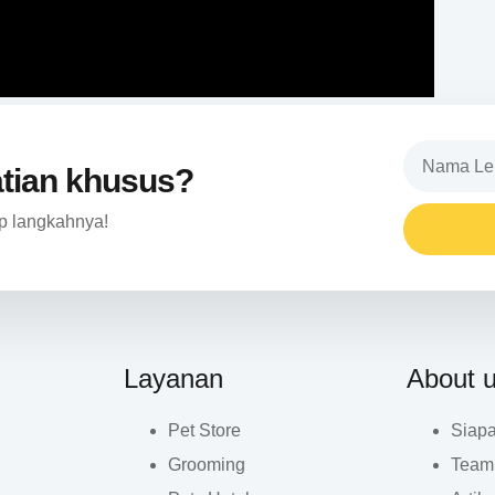
atian khusus?
p langkahnya!
Layanan
About 
Pet Store
Siap
Grooming
Team