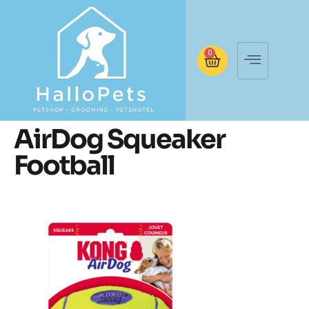
0
AirDog Squeaker
Football