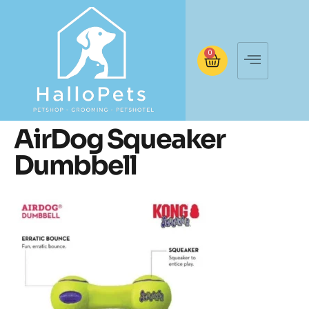
0
AirDog Squeaker
Dumbbell