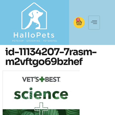
0
id-11134207-7rasm-
m2vftgo69bzhef