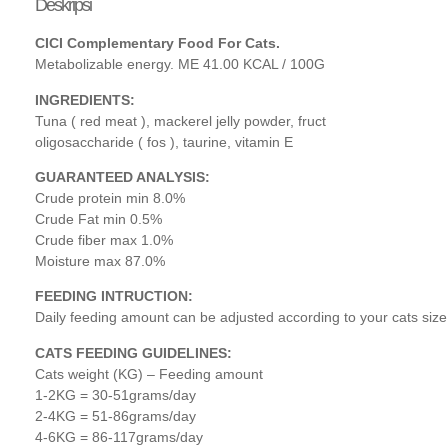
Deskripsi
CICI Complementary Food For Cats.
Metabolizable energy. ME 41.00 KCAL / 100G
INGREDIENTS:
Tuna ( red meat ), mackerel jelly powder, fruct
oligosaccharide ( fos ), taurine, vitamin E
GUARANTEED ANALYSIS:
Crude protein min 8.0%
Crude Fat min 0.5%
Crude fiber max 1.0%
Moisture max 87.0%
FEEDING INTRUCTION:
Daily feeding amount can be adjusted according to your cats size,
CATS FEEDING GUIDELINES:
Cats weight (KG) – Feeding amount
1-2KG = 30-51grams/day
2-4KG = 51-86grams/day
4-6KG = 86-117grams/day