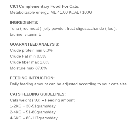
CICI Complementary Food For Cats.
Metabolizable energy. ME 41.00 KCAL / 100G
INGREDIENTS:
Tuna ( red meat ), jelly powder, fruct oligosaccharide ( fos ),
taurine, vitamin E
GUARANTEED ANALYSIS:
Crude protein min 8.0%
Crude Fat min 0.5%
Crude fiber max 1.0%
Moisture max 87.0%
FEEDING INTRUCTION:
Daily feeding amount can be adjusted according to your cats size,
CATS FEEDING GUIDELINES:
Cats weight (KG) – Feeding amount
1-2KG = 30-51grams/day
2-4KG = 51-86grams/day
4-6KG = 86-117grams/day