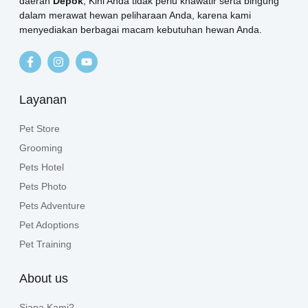
daerah
Depok
, Kini Anda tidak perlu khawatir serta bingung
dalam merawat hewan peliharaan Anda, karena kami
menyediakan berbagai macam kebutuhan hewan Anda.
Layanan
Pet Store
Grooming
Pets Hotel
Pets Photo
Pets Adventure
Pet Adoptions
Pet Training
About us
Siapa Kami?