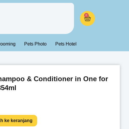
0
rooming
Pets Photo
Pets Hotel
ampoo & Conditioner in One for
354ml
h ke keranjang