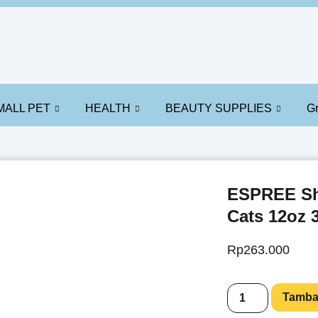
MALL PET
HEALTH
BEAUTY SUPPLIES
G
ESPREE Sh
Cats 12oz 
Rp
263.000
Tamba