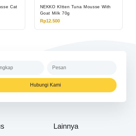
usse Cat
NEKKO KItten Tuna Mousse With
Goat Milk 70g
Rp
12.500
Hubungi Kami
us
Lainnya