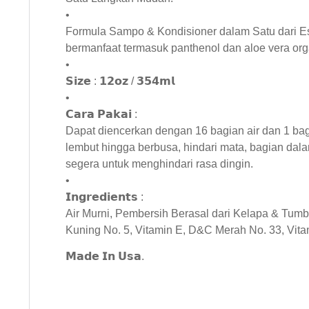
•
Formula Sampo & Kondisioner dalam Satu dari 
bermanfaat termasuk panthenol dan aloe vera orga
•
𝗦𝗶𝘇𝗲 : 𝟭𝟮𝗼𝘇 / 𝟯𝟱𝟰𝗺𝗹
•
𝗖𝗮𝗿𝗮 𝗣𝗮𝗸𝗮𝗶 :
Dapat diencerkan dengan 16 bagian air dan 1 ba
lembut hingga berbusa, hindari mata, bagian dala
segera untuk menghindari rasa dingin.
•
𝗜𝗻𝗴𝗿𝗲𝗱𝗶𝗲𝗻𝘁𝘀 :
Air Murni, Pembersih Berasal dari Kelapa & Tum
Kuning No. 5, Vitamin E, D&C Merah No. 33, Vita
𝗠𝗮𝗱𝗲 𝗜𝗻 𝗨𝘀𝗮.