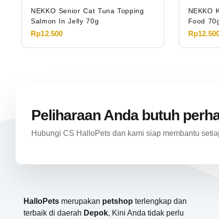
NEKKO Senior Cat Tuna Topping
NEKKO K
Salmon In Jelly 70g
Food 70
Rp
12.500
Rp
12.50
Peliharaan Anda butuh perh
Hubungi CS HalloPets dan kami siap membantu setia
HalloPets
merupakan
petshop
terlengkap dan
terbaik di daerah
Depok
, Kini Anda tidak perlu