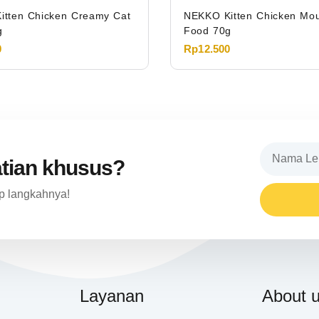
itten Chicken Creamy Cat
NEKKO Kitten Chicken Mo
g
Food 70g
0
Rp
12.500
atian khusus?
p langkahnya!
Layanan
About 