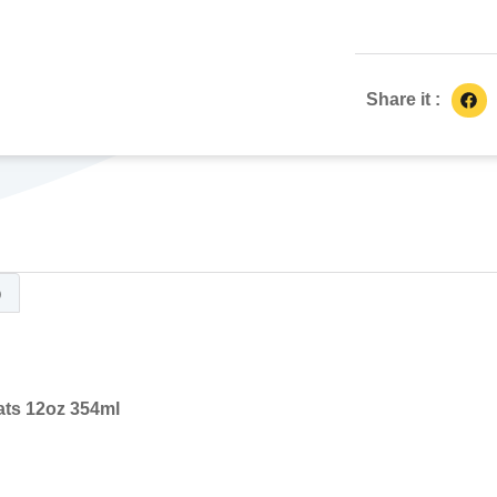
Share it :
)
ts 12oz 354ml