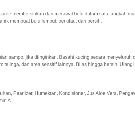
Espree membersihkan dan merawat bulu dalam satu langkah m
nik membuat bulu lembut, berkilau, dan bersih.
gian sampo, jika diinginkan. Basahi kucing secara menyeluruh
m telinga, dan area sensitif lainnya. Bilas hingga bersih. Ula
buhan, Pearlizer, Humektan, Kondisioner, Jus Aloe Vera, Pen
min A