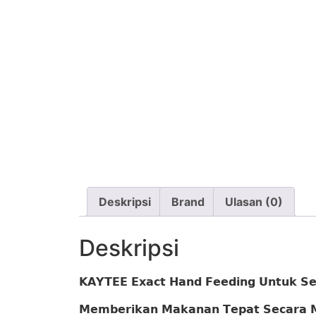
Deskripsi
Brand
Ulasan (0)
Deskripsi
𝗞𝗔𝗬𝗧𝗘𝗘 𝗘𝘅𝗮𝗰𝘁 𝗛𝗮𝗻𝗱 𝗙𝗲𝗲𝗱𝗶𝗻𝗴 𝗨𝗻𝘁𝘂𝗸 𝗦
𝗠𝗲𝗺𝗯𝗲𝗿𝗶𝗸𝗮𝗻 𝗠𝗮𝗸𝗮𝗻𝗮𝗻 𝗧𝗲𝗽𝗮𝘁 𝗦𝗲𝗰𝗮𝗿𝗮 𝗠