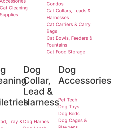
Accessories
Condos
Cat Cleaning
Cat Collars, Leads &
Supplies
Harnesses
Cat Carriers & Carry
Bags
Cat Bowls, Feeders &
Fountains
Cat Food Storage
g
Dog
Dog
eaning
Collar,
Accessories
Lead &
iletries
Harness
Pet Tech
Dog Toys
Dog Beds
Dog Cages &
ad, Tray &
Dog Harnes
Playpens