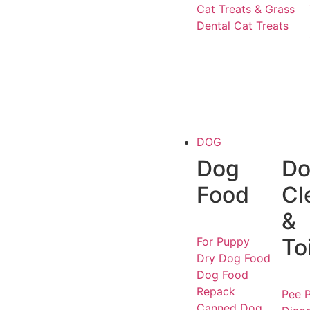
Cat Treats & Grass
Dental Cat Treats
DOG
Dog
Do
Food
Cl
&
To
For Puppy
Dry Dog Food
Dog Food
Repack
Pee P
Canned Dog