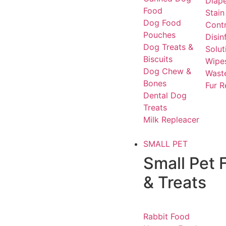
Diap
Food
Stain
Dog Food
Contr
Pouches
Disin
Dog Treats &
Solut
Biscuits
Wipe
Dog Chew &
Waste
Bones
Fur 
Dental Dog
Treats
Milk Repleacer
SMALL PET
Small Pet 
& Treats
Rabbit Food