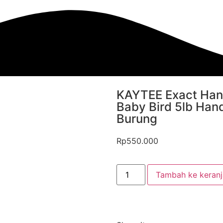
KAYTEE Exact Hand
Baby Bird 5lb Han
Burung
Rp
550.000
Tambah ke keran