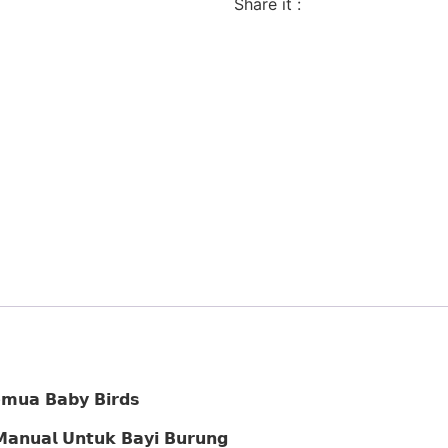
Share it :
𝗺𝘂𝗮 𝗕𝗮𝗯𝘆 𝗕𝗶𝗿𝗱𝘀
𝗮𝗻𝘂𝗮𝗹 𝗨𝗻𝘁𝘂𝗸 𝗕𝗮𝘆𝗶 𝗕𝘂𝗿𝘂𝗻𝗴