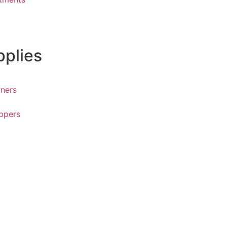
pplies
ners
ppers