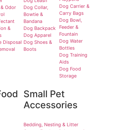
er
Dog Leash
Dog Carrier &
 & Odor
Dog Collar,
Carry Bags
ol
Bowtie &
Dog Bowl,
fectant
Bandana
Feeder &
ion &
Dog Backpack
Fountain
s
Dog Apparel
Dog Water
 Disposal
Dog Shoes &
Bottles
Removal
Boots
Dog Training
Aids
Dog Food
Storage
Food
Small Pet
Accessories
Bedding, Nesting & Litter