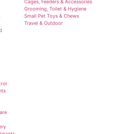
Cages, Feeders & Accessories
Grooming, Toilet & Hygiene
s
Small Pet Toys & Chews
Travel & Outdoor
d
trol
nts
are
ery
atments