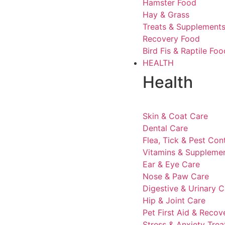
Hamster Food
Hay & Grass
Treats & Supplement
Recovery Food
Bird Fis & Raptile Foo
HEALTH
Health
Skin & Coat Care
Dental Care
Flea, Tick & Pest Con
Vitamins & Suppleme
Ear & Eye Care
Nose & Paw Care
Digestive & Urinary C
Hip & Joint Care
Pet First Aid & Recov
Stress & Anxiety Tre