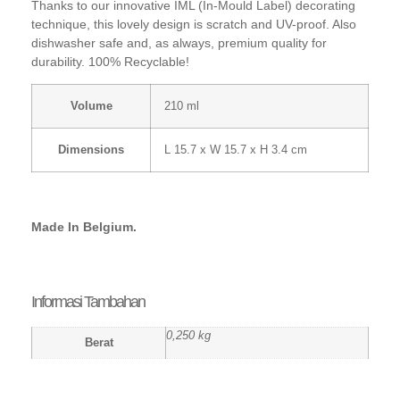
Thanks to our innovative IML (In-Mould Label) decorating
technique, this lovely design is scratch and UV-proof. Also
dishwasher safe and, as always, premium quality for
durability. 100% Recyclable!
Volume
210 ml
Dimensions
L 15.7 x W 15.7 x H 3.4 cm
Made In Belgium.
Informasi Tambahan
0,250 kg
Berat