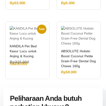
Rp
55.000
Rp
5.000
Sale
KANDILA Pet Bed
Kasur Lucu untuk
ABSOLUTE Holistic
Anjing & Kucing
Boost Coconut Petite
Grain-Free Dental Dog
Rp
315.000
Rp
250.000
Chews 160g
Rp
58.000
Peliharaan Anda butuh