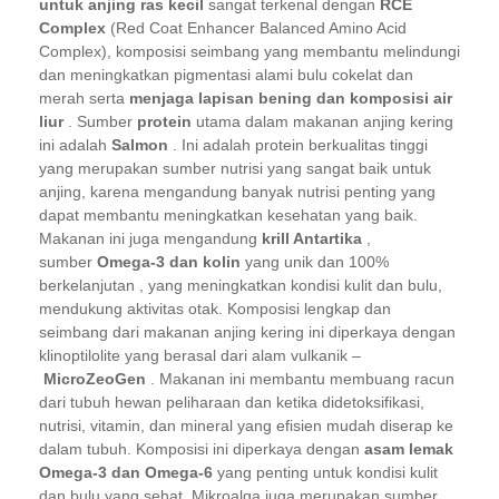
untuk anjing ras kecil
sangat terkenal dengan
RCE
Complex
(Red Coat Enhancer Balanced Amino Acid
Complex), komposisi seimbang yang membantu melindungi
dan meningkatkan pigmentasi alami bulu cokelat dan
merah serta
menjaga lapisan bening dan komposisi air
liur
. Sumber
protein
utama dalam makanan anjing kering
ini adalah
Salmon
. Ini adalah protein berkualitas tinggi
yang merupakan sumber nutrisi yang sangat baik untuk
anjing, karena mengandung banyak nutrisi penting yang
dapat membantu meningkatkan kesehatan yang baik.
Makanan ini juga mengandung
krill Antartika
,
sumber
Omega-3 dan kolin
yang unik dan 100%
berkelanjutan , yang meningkatkan kondisi kulit dan bulu,
mendukung aktivitas otak. Komposisi lengkap dan
seimbang dari makanan anjing kering ini diperkaya dengan
klinoptilolite yang berasal dari alam vulkanik –
MicroZeoGen
. Makanan ini membantu membuang racun
dari tubuh hewan peliharaan dan ketika didetoksifikasi,
nutrisi, vitamin, dan mineral yang efisien mudah diserap ke
dalam tubuh. Komposisi ini diperkaya dengan
asam lemak
Omega-3 dan Omega-6
yang penting untuk kondisi kulit
dan bulu yang sehat. Mikroalga juga merupakan sumber