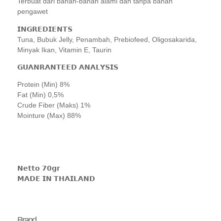
Terbuat dari bahan-bahan alami dan tanpa bahan
pengawet
𝗜𝗡𝗚𝗥𝗘𝗗𝗜𝗘𝗡𝗧𝗦
Tuna, Bubuk Jelly, Penambah, Prebiofeed, Oligosakarida,
Minyak Ikan, Vitamin E, Taurin
𝗚𝗨𝗔𝗡𝗥𝗔𝗡𝗧𝗘𝗘𝗗 𝗔𝗡𝗔𝗟𝗬𝗦𝗜𝗦
Protein (Min) 8%
Fat (Min) 0,5%
Crude Fiber (Maks) 1%
Mointure (Max) 88%
𝗡𝗲𝘁𝘁𝗼 𝟳𝟬𝗴𝗿
𝗠𝗔𝗗𝗘 𝗜𝗡 𝗧𝗛𝗔𝗜𝗟𝗔𝗡𝗗
Brand