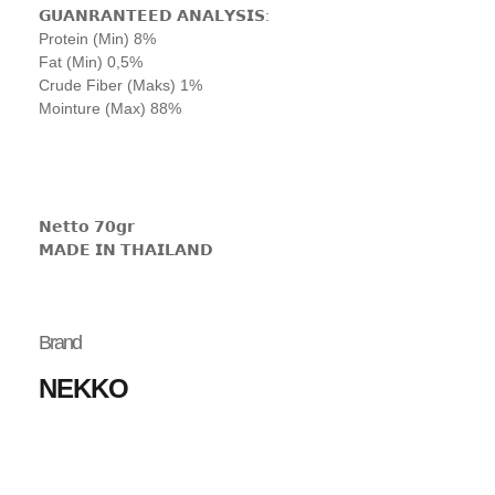
𝗚𝗨𝗔𝗡𝗥𝗔𝗡𝗧𝗘𝗘𝗗 𝗔𝗡𝗔𝗟𝗬𝗦𝗜𝗦:
Protein (Min) 8%
Fat (Min) 0,5%
Crude Fiber (Maks) 1%
Mointure (Max) 88%
𝗡𝗲𝘁𝘁𝗼 𝟳𝟬𝗴𝗿
𝗠𝗔𝗗𝗘 𝗜𝗡 𝗧𝗛𝗔𝗜𝗟𝗔𝗡𝗗
Brand
NEKKO