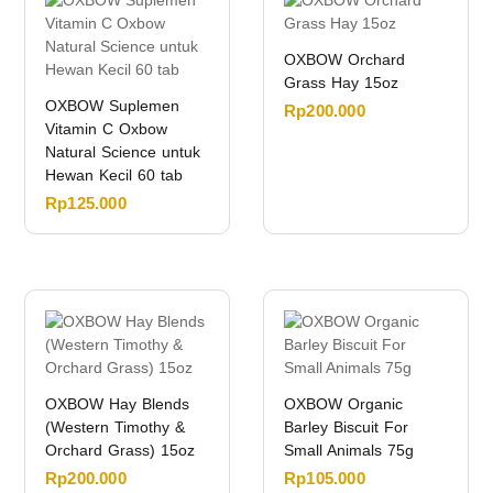
OXBOW Orchard
Grass Hay 15oz
OXBOW Suplemen
Rp
200.000
Vitamin C Oxbow
Natural Science untuk
Hewan Kecil 60 tab
Rp
125.000
OXBOW Hay Blends
OXBOW Organic
(Western Timothy &
Barley Biscuit For
Orchard Grass) 15oz
Small Animals 75g
Rp
200.000
Rp
105.000