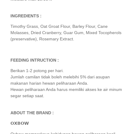
INGREDIENTS :
Timothy Grass, Oat Groat Flour, Barley Flour, Cane
Molasses, Dried Cranberry, Guar Gum, Mixed Tocopherols
(preservative), Rosemary Extract.
FEEDING INTRUCTION :
Berikan 1-2 potong per hari.
Jumlah camilan tidak boleh melebihi 5% dari asupan
makanan harian hewan peliharaan Anda.
Hewan peliharaan Anda harus memiliki akses ke air minum
segar setiap saat.
ABOUT THE BRAND :
𝗢𝗫𝗕𝗢𝗪
Oxbow memperkaya kehidupan hewan peliharaan kecil