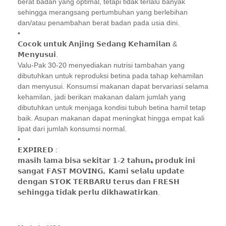
berat badan yang optimal, tetapi tidak terlalu banyak
sehingga merangsang pertumbuhan yang berlebihan
dan/atau penambahan berat badan pada usia dini.
•
𝗖𝗼𝗰𝗼𝗸 𝘂𝗻𝘁𝘂𝗸 𝗔𝗻𝗷𝗶𝗻𝗴 𝗦𝗲𝗱𝗮𝗻𝗴 𝗞𝗲𝗵𝗮𝗺𝗶𝗹𝗮𝗻 &
𝗠𝗲𝗻𝘆𝘂𝘀𝘂𝗶.
Valu-Pak 30-20 menyediakan nutrisi tambahan yang
dibutuhkan untuk reproduksi betina pada tahap kehamilan
dan menyusui. Konsumsi makanan dapat bervariasi selama
kehamilan, jadi berikan makanan dalam jumlah yang
dibutuhkan untuk menjaga kondisi tubuh betina hamil tetap
baik. Asupan makanan dapat meningkat hingga empat kali
lipat dari jumlah konsumsi normal.
•
𝗘𝗫𝗣𝗜𝗥𝗘𝗗 :
𝗺𝗮𝘀𝗶𝗵 𝗹𝗮𝗺𝗮 𝗯𝗶𝘀𝗮 𝘀𝗲𝗸𝗶𝘁𝗮𝗿 𝟭-𝟮 𝘁𝗮𝗵𝘂𝗻❟ 𝗽𝗿𝗼𝗱𝘂𝗸 𝗶𝗻𝗶
𝘀𝗮𝗻𝗴𝗮𝘁 𝗙𝗔𝗦𝗧 𝗠𝗢𝗩𝗜𝗡𝗚｡ 𝗞𝗮𝗺𝗶 𝘀𝗲𝗹𝗮𝗹𝘂 𝘂𝗽𝗱𝗮𝘁𝗲
𝗱𝗲𝗻𝗴𝗮𝗻 𝗦𝗧𝗢𝗞 𝗧𝗘𝗥𝗕𝗔𝗥𝗨 𝘁𝗲𝗿𝘂𝘀 𝗱𝗮𝗻 𝗙𝗥𝗘𝗦𝗛
𝘀𝗲𝗵𝗶𝗻𝗴𝗴𝗮 𝘁𝗶𝗱𝗮𝗸 𝗽𝗲𝗿𝗹𝘂 𝗱𝗶𝗸𝗵𝗮𝘄𝗮𝘁𝗶𝗿𝗸𝗮𝗻.