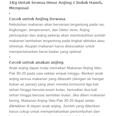
𝟭𝗞𝗴 𝗨𝗻𝘁𝘂𝗸 𝗦𝗲𝗺𝘂𝗮 𝗨𝗺𝘂𝗿 𝗔𝗻𝗷𝗶𝗻𝗴 & 𝗜𝗻𝗱𝘂𝗸 𝗛𝗮𝗺𝗶𝗹❟
𝗠𝗲𝗻𝘆𝘂𝘀𝘂𝗶
•
𝗖𝗼𝗰𝗼𝗸 𝘂𝗻𝘁𝘂𝗸 𝗔𝗻𝗷𝗶𝗻𝗴 𝗗𝗲𝘄𝗮𝘀𝗮.
Kebutuhan makanan akan bervariasi tergantung pada ras,
lingkungan, temperamen, dan faktor stres. Anjing
pertunjukan dan anjing pekerja akan membutuhkan jumlah
makanan tambahan tergantung pada tingkat aktivitas atau
stresnya. Asupan makanan harus disesuaikan untuk
mempertahankan berat badan yang optimal.
•
𝗖𝗼𝗰𝗼𝗸 𝘂𝗻𝘁𝘂𝗸 𝗮𝗻𝗮𝗸𝗮𝗻 𝗮𝗻𝗷𝗶𝗻𝗴.
Anak anjing dapat mulai memakan Makanan Anjing Valu-
Pak 30-20 pada usia sekitar empat minggu. Berikan anak
anjing semua makanan yang dibasahi (dengan air hangat,
bukan air panas) yang akan mereka konsumsi tiga kali
sehari hingga berusia enam bulan, kemudian dua kali
sehari hingga berusia sembilan bulan. Jika diberi makanan
kering, Makanan Anjing Valu-Pak 30-20 dapat selalu
diletakkan di depan anak anjing. Jumlah yang diberikan
harus cukup untuk mempertahankan pertumbuhan dan