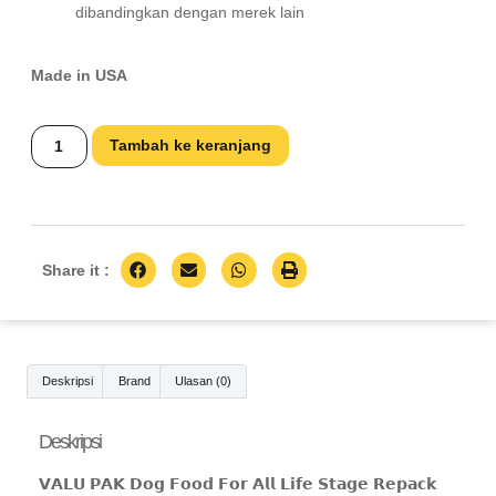
dibandingkan dengan merek lain
Made in USA
Tambah ke keranjang
Share it :
Deskripsi
Brand
Ulasan (0)
Deskripsi
𝗩𝗔𝗟𝗨 𝗣𝗔𝗞 𝗗𝗼𝗴 𝗙𝗼𝗼𝗱 𝗙𝗼𝗿 𝗔𝗹𝗹 𝗟𝗶𝗳𝗲 𝗦𝘁𝗮𝗴𝗲 𝗥𝗲𝗽𝗮𝗰𝗸