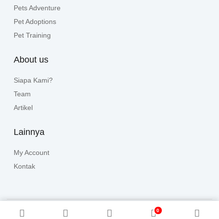
Pets Adventure
Pet Adoptions
Pet Training
About us
Siapa Kami?
Team
Artikel
Lainnya
My Account
Kontak
0
Copyright © 2024, All rights reserved. Powered by
HalloPets