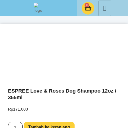
0
ESPREE Love & Roses Dog Shampoo 12oz /
355ml
Rp
171.000
Tambah ke keranjang