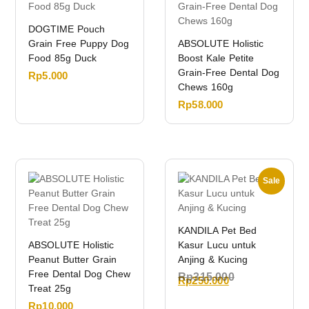
DOGTIME Pouch
Grain Free Puppy Dog
ABSOLUTE Holistic
Food 85g Duck
Boost Kale Petite
Grain-Free Dental Dog
Rp
5.000
Chews 160g
Rp
58.000
Sale
KANDILA Pet Bed
ABSOLUTE Holistic
Kasur Lucu untuk
Peanut Butter Grain
Anjing & Kucing
Free Dental Dog Chew
Rp
315.000
Rp
250.000
Treat 25g
Rp
10.000