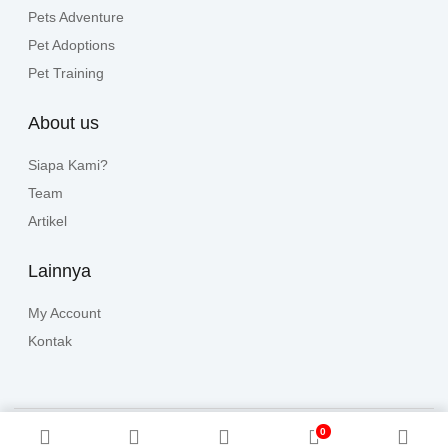
Pets Adventure
Pet Adoptions
Pet Training
About us
Siapa Kami?
Team
Artikel
Lainnya
My Account
Kontak
0
Copyright © 2024, All rights reserved. Powered by
HalloPets