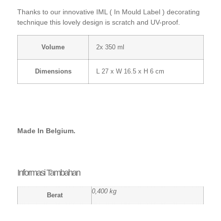
Thanks to our innovative IML ( In Mould Label ) decorating
technique this lovely design is scratch and UV-proof.
Volume
2x 350 ml
Dimensions
L 27 x W 16.5 x H 6 cm
Made In Belgium.
Informasi Tambahan
0,400 kg
Berat