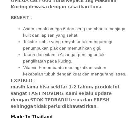
𝗢𝗠𝗘𝗚𝗔 𝗖𝗮𝘁 𝗙𝗼𝗼𝗱 𝗧𝘂𝗻𝗮 𝗥𝗲𝗽𝗮𝗰𝗸 𝟭𝗸𝗴 𝗠𝗮𝗸𝗮𝗻𝗮𝗻
𝗞𝘂𝗰𝗶𝗻𝗴 𝗱𝗲𝘄𝗮𝘀𝗮 𝗱𝗲𝗻𝗴𝗮𝗻 𝗿𝗮𝘀𝗮 𝗶𝗸𝗮𝗻 𝘁𝘂𝗻𝗮
BENEFIT :
Asam lemak omega 6 dan seng membantu menjaga
kulit dan lapisan yang sehat.
Tekstur kibble yang renyah untuk mengurangi
penumpukan plak dan memutihkan gigi.
Taurin dan vitamin A sangat penting untuk
penglihatan pada kucing.
Vitamin E membantu meningkatkan sistem
kekebalan tubuh dengan kuat dan mengurangi stres.
𝗘𝗫𝗣𝗜𝗥𝗘𝗗
:
𝗺𝗮𝘀𝗶𝗵 𝗹𝗮𝗺𝗮 𝗯𝗶𝘀𝗮 𝘀𝗲𝗸𝗶𝘁𝗮𝗿 𝟭-𝟮 𝘁𝗮𝗵𝘂𝗻❟ 𝗽𝗿𝗼𝗱𝘂𝗸 𝗶𝗻𝗶
𝘀𝗮𝗻𝗴𝗮𝘁 𝗙𝗔𝗦𝗧 𝗠𝗢𝗩𝗜𝗡𝗚. 𝗞𝗮𝗺𝗶 𝘀𝗲𝗹𝗮𝗹𝘂 𝘂𝗽𝗱𝗮𝘁𝗲
𝗱𝗲𝗻𝗴𝗮𝗻 𝗦𝗧𝗢𝗞 𝗧𝗘𝗥𝗕𝗔𝗥𝗨 𝘁𝗲𝗿𝘂𝘀 𝗱𝗮𝗻 𝗙𝗥𝗘𝗦𝗛
𝘀𝗲𝗵𝗶𝗻𝗴𝗴𝗮 𝘁𝗶𝗱𝗮𝗸 𝗽𝗲𝗿𝗹𝘂 𝗱𝗶𝗸𝗵𝗮𝘄𝗮𝘁𝗶𝗿𝗸𝗮𝗻.
𝗠𝗮𝗱𝗲 𝗜𝗻 𝗧𝗵𝗮𝗶𝗹𝗮𝗻𝗱